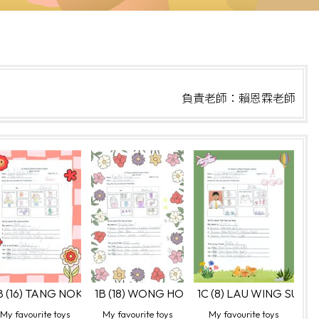
負責老師：賴恩霖老師
Walden
B (16) TANG NOK YAU Bella
1B (18) WONG HOI CHING Hoi Ching
1C (8) LAU WING SUM V
My favourite toys
My favourite toys
My favourite toys