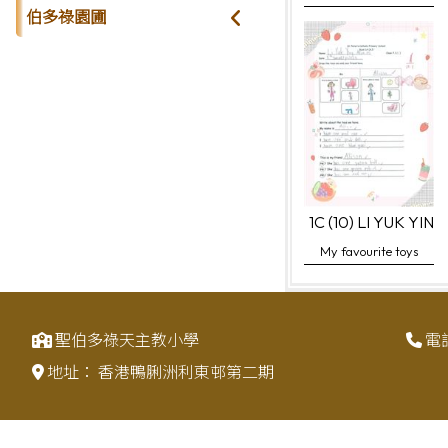
伯多祿園圃
1C (10) LI YUK YING
My favourite toys
聖伯多祿天主教小學
電
地址：
香港鴨脷洲利東邨第二期