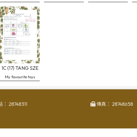
 Alice
1C (17) TANG SZE WING Lily
My favourite toys
話：
28748311
傳真：
28748658