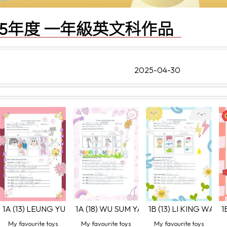
2025年度 一年級英文科作品
2025-04-30
G Ellen
1A (13) LEUNG YUET YIU Cathy
1A (18) WU SUM YAU Bella
1B (13) LI KING WAH 
1
My favourite toys
My favourite toys
My favourite toys