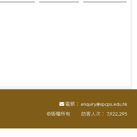
電郵：
enquiry@spcps.edu.hk
©版權所有
訪客人次：
7,922,295