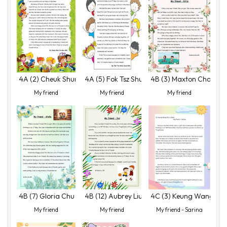
4A (2) Cheuk Shun Yin Max
4A (5) Fok Tsz Shun Sean
4B (3) Maxton Chau
My friend
My friend
My friend
4B (7) Gloria Chu
4B (12) Aubrey Liu
4C (3) Keung Wang Hin
My friend
My friend
My friend - Sarina