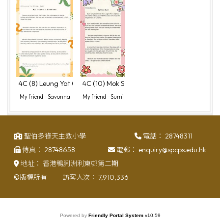
4C (8) Leung Yat Ching, Sumi
4C (10) Mok Savonna
My friend - Savonna
My friend - Sumi
聖伯多祿天主教小學
電話：
28748311
傳真：
28748658
電郵：
enquiry@spcps.edu.hk
地址：
香港鴨脷洲利東邨第二期
©版權所有
訪客人次：
7,910,336
Powered by
Friendly Portal System
v
10.59