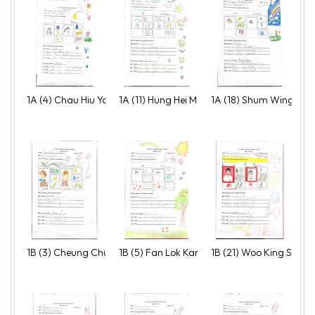
1A (4) Chau Hiu Yau, Yulia
1A (11) Hung Hei Man, Ella
1A (18) Shum Wing Kin,
1B (3) Cheung Chun Ho, Carson
1B (5) Fan Lok Kan, Lucas
1B (21) Woo King Shun,