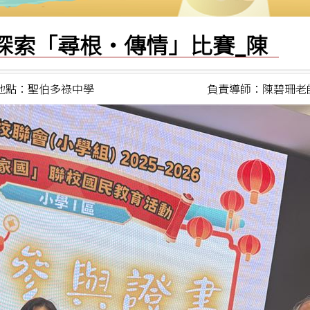
化探索「尋根‧傳情」比賽_陳
地點：聖伯多祿中學
負責導師：陳碧珊老