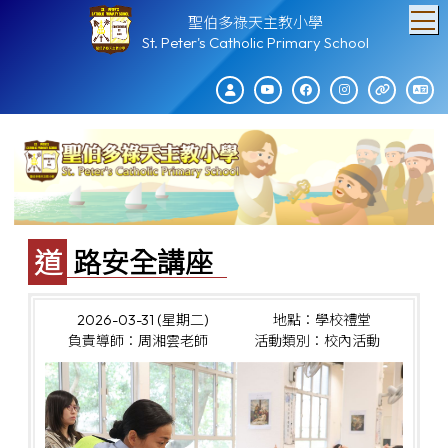
T
聖伯多祿天主教小學
St. Peter's Catholic Primary School
道路安全講座
2026-03-31 (星期二)
地點：學校禮堂
負責導師：周湘雲老師
活動類別：校內活動