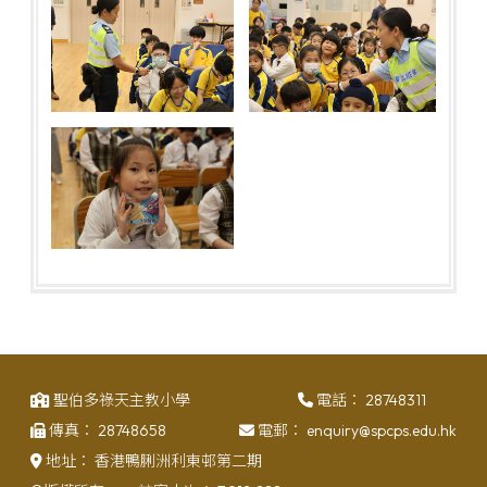
聖伯多祿天主教小學
電話：
28748311
傳真：
28748658
電郵：
enquiry@spcps.edu.hk
地址：
香港鴨脷洲利東邨第二期