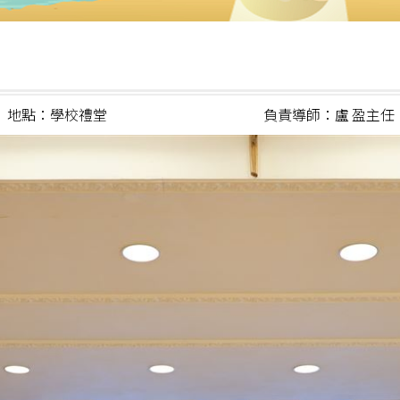
地點：學校禮堂
負責導師：盧 盈主任