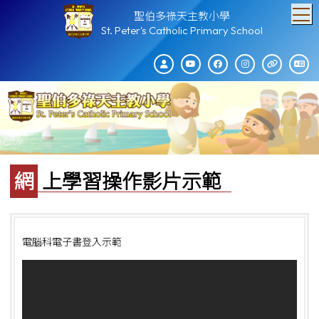
T
聖伯多祿天主教小學
St. Peter's Catholic Primary School
網上學習操作影片示範
電腦科電子書登入示範