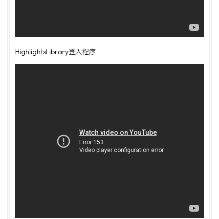
HighlightsLibrary登入程序