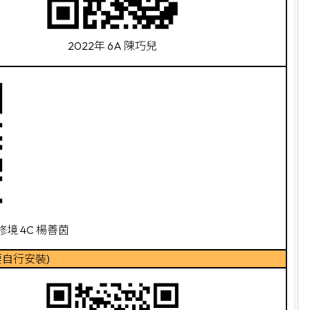
2022年 6A 陳巧兒
修境 4C 楊善茵
需要自行安裝)