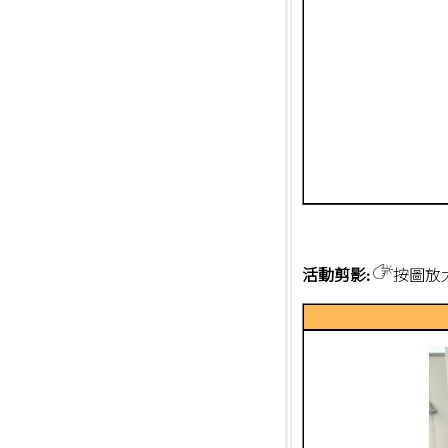
活動剪影:
按圖放