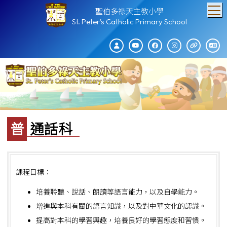
T
聖伯多祿天主教小學
St. Peter's Catholic Primary School
普通話科
課程目標：
培養聆聽、說話、朗讀等語言能力，以及自學能力。
增進與本科有關的語言知識，以及對中華文化的認識。
提高對本科的學習興趣，培養良好的學習態度和習慣。