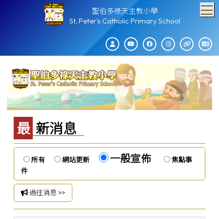
T
聖伯多祿天主教小學
St. Peter's Catholic Primary School
最新消息
一般宣佈
所有
網站更新
焦點事
件
過往消息 >>