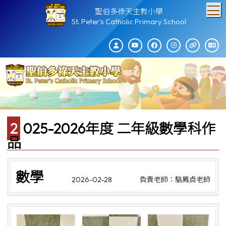
T
聖伯多祿天主教小學
St. Peter's Catholic Primary School
2025-2026年度 二年級數學科作
品
數學
2026-02-28
負責老師：駱鳳貞老師