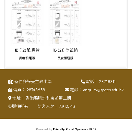
1B (12) 劉貫諾
1B (21) 徐芷愉
長度和距離
長度和距離
聖伯多祿天主教小學
電話：
28748311
傳真：
28748658
電郵：
enquiry@spcps.edu.hk
地址：
香港鴨脷洲利東邨第二期
©版權所有
訪客人次：
7,912,143
Powered by
Friendly Portal System
v
10.59