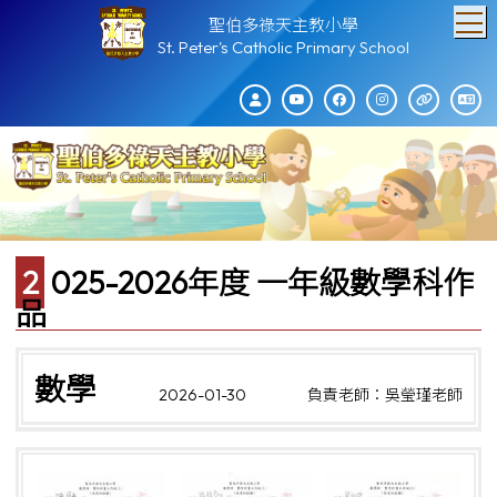
T
聖伯多祿天主教小學
St. Peter's Catholic Primary School
2025-2026年度 一年級數學科作
品
數學
2026-01-30
負責老師：吳瑩瑾老師