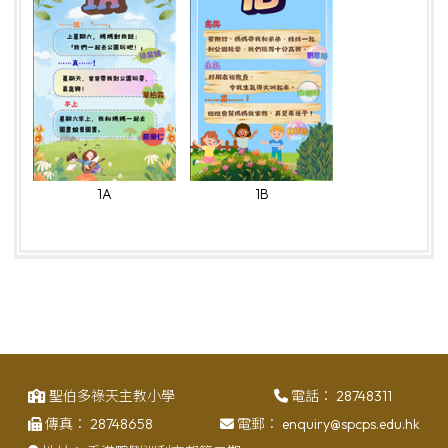
1A
1B
聖伯多祿天主教小學
電話：
28748311
傳真：
28748658
電郵：
enquiry@spcps.edu.hk