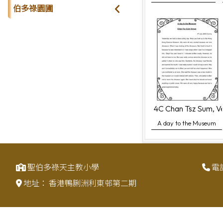
伯多祿園圃
4C Chan Tsz Sum, V
A day to the Museum
聖伯多祿天主教小學
電
地址：
香港鴨脷洲利東邨第二期