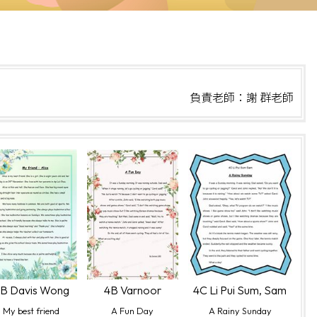
負責老師：謝 群老師
B Davis Wong
4B Varnoor
4C Li Pui Sum, Sam
My best friend
A Fun Day
A Rainy Sunday