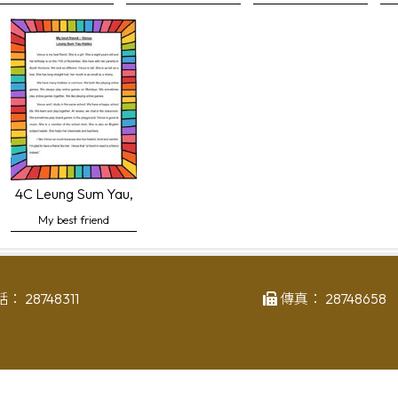
enus
4C Leung Sum Yau, Hailey
My best friend
話：
28748311
傳真：
28748658