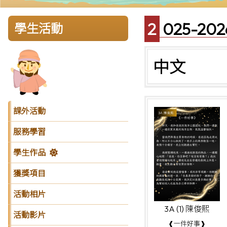
2025-
學生活動
中文
課外活動
服務學習
學生作品
獲獎項目
活動相片
3A (1) 陳俊熙
活動影片
❰一件好事❱