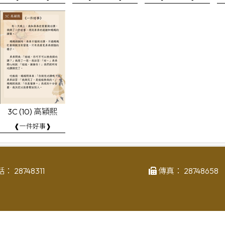
3C (10) 高穎熙
❰一件好事❱
話：
28748311
傳真：
28748658