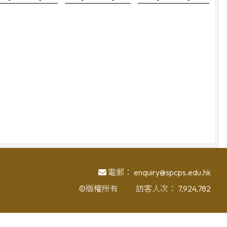
電郵：
enquiry@spcps.edu.hk
©版權所有
訪客人次：
7,924,782