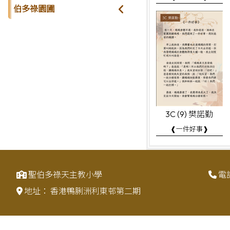
伯多祿園圃
3C (9) 樊諾勤
❰一件好事❱
聖伯多祿天主教小學
電
地址：
香港鴨脷洲利東邨第二期