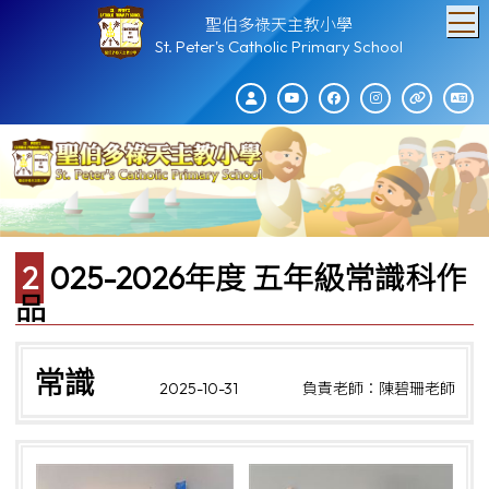
T
聖伯多祿天主教小學
St. Peter's Catholic Primary School
2025-2026年度 五年級常識科作
品
常識
2025-10-31
負責老師：陳碧珊老師