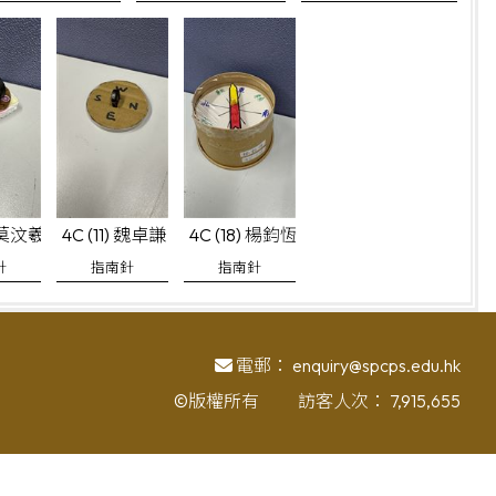
) 莫汶羲
4C (11) 魏卓謙
4C (18) 楊鈞恆
針
指南針
指南針
電郵：
enquiry@spcps.edu.hk
©版權所有
訪客人次：
7,915,655