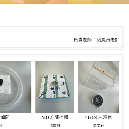
負責老師：駱鳳貞老師
 陳焯茵
4B (2) 陳梓翹
4B (6) 左澧信
針
指南針
指南針