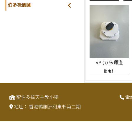
伯多祿園圃
4B (7) 朱珮澄
指南針
聖伯多祿天主教小學
電
地址：
香港鴨脷洲利東邨第二期