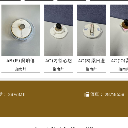
4B (15) 吳珀僖
4C (2) 徐心悠
4C (8) 梁日澄
4C (10
指南針
指南針
指南針
指南
話：
28748311
傳真：
28748658