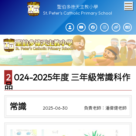
T
聖伯多祿天主教小學
St. Peter's Catholic Primary School
2024-2025年度 三年級常識科作
品
常識
2025-06-30
負責老師：潘偉健老師