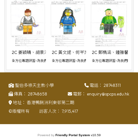
2C 姜穎晴、胡景淳、梁展瑜、黎海晴
2C 黃文諾、何芊滺、許曉辰、陳俊熙、鄭智
2C 鄭檇涵、鍾雅馨、
全方位專題研習-為我們服務的人
全方位專題研習-為我們服務的人
全方位專題研習-為我們服務的
聖伯多祿天主教小學
電話：
28748311
傳真：
28748658
電郵：
enquiry@spcps.edu.hk
地址：
香港鴨脷洲利東邨第二期
©版權所有
訪客人次：
7,915,417
Powered by
Friendly Portal System
v
10.59