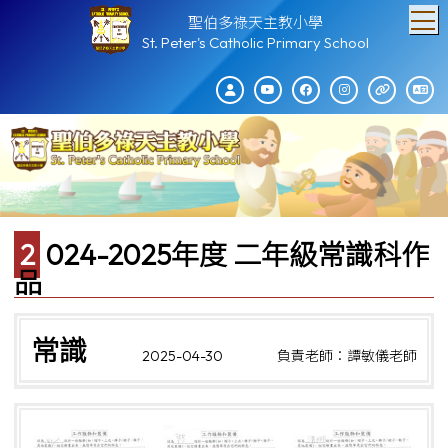
T
聖伯多祿天主教小學
St. Peter's Catholic Primary School
2024-2025年度 二年級常識科作
品
常識
2025-04-30
負責老師：譚敏儀老師