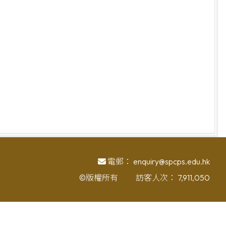
電郵：
enquiry@spcps.edu.hk
©版權所有
訪客人次：
7,911,050