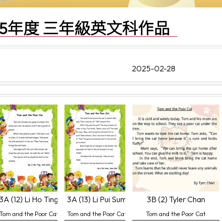
2025年度 三年級英文科作品
2025-02-28
in, Venus
3A (12) Li Ho Ting, Anil
3A (13) Li Pui Sum, Sam
3B (2) Tyler Chan
Tom and the Poor Cat
Tom and the Poor Cat
Tom and the Poor Cat