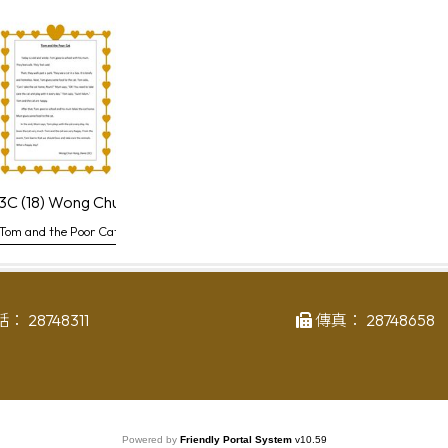
n, Carol
3C (18) Wong Chun Hong, Davis
Tom and the Poor Cat
話：
28748311
傳真：
28748658
Powered by
Friendly Portal System
v
10.59