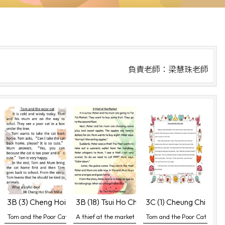
負責老師：梁慧珠老師
3B (3) Cheng Hoi Shun, Millie
3B (18) Tsui Ho Chun, Isaac
3C (1) Cheung Chi Yi, 
Tom and the Poor Cat
A thief at the market
Tom and the Poor Cat