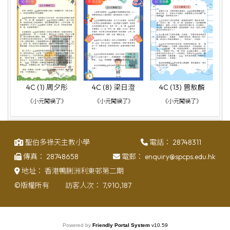
4C (1) 周夕彤
4C (8) 梁日澄
4C (13) 曾敖麟
《小元闖禍了》
《小元闖禍了》
《小元闖禍了》
聖伯多祿天主教小學
電話：
28748311
傳真：
28748658
電郵：
enquiry@spcps.edu.hk
地址：
香港鴨脷洲利東邨第二期
©版權所有
訪客人次：
7,910,187
Powered by
Friendly Portal System
v
10.59