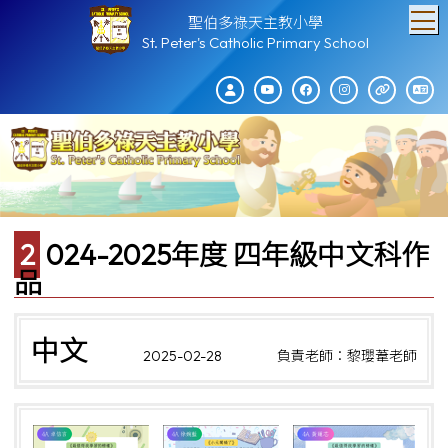
T
聖伯多祿天主教小學
St. Peter's Catholic Primary School
2024-2025年度 四年級中文科作
品
中文
2025-02-28
負責老師：黎瓔葦老師