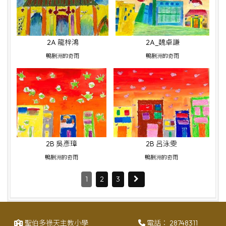
2A 龍梓鴻
2A_魏卓謙
鴨脷洲的奇雨
鴨脷洲的奇雨
2B 吳彥璋
2B 呂泳雯
鴨脷洲的奇雨
鴨脷洲的奇雨
1
2
3
聖伯多祿天主教小學
電話：
28748311