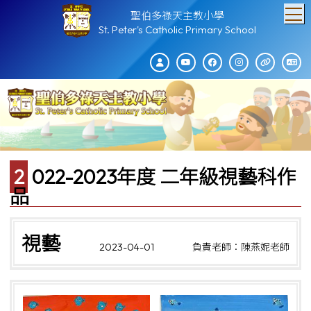
T
聖伯多祿天主教小學
St. Peter's Catholic Primary School
2022-2023年度 二年級視藝科作
品
視藝
2023-04-01
負責老師：陳燕妮老師