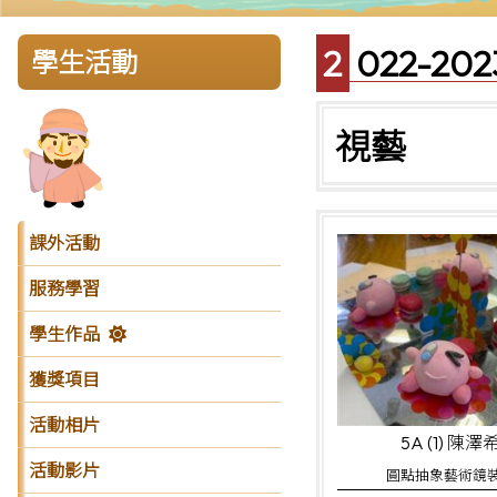
2022-
學生活動
視藝
課外活動
服務學習
學生作品
獲獎項目
活動相片
5A (1) 陳澤
活動影片
圓點抽象藝術鏡