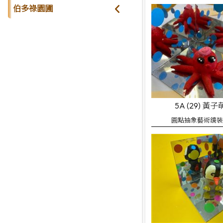
伯多祿園圃
5A (29) 黃子
圓點抽象藝術鏡