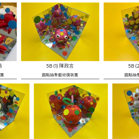
萌
5B (1) 陳政言
5B 
裝置
圓點抽象藝術鏡裝置
圓點抽