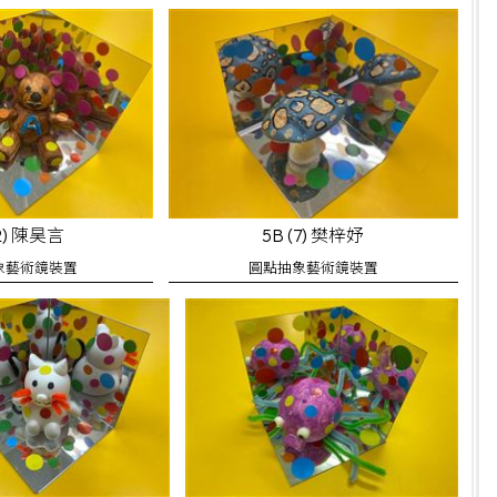
(2) 陳昊言
5B (7) 樊梓妤
象藝術鏡裝置
圓點抽象藝術鏡裝置