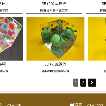
霍梓軒
5B (20) 莫梓維
5
鏡裝置
圓點抽象藝術鏡裝置
圓
李姿穎
5D (7) 盧進傑
鏡裝置
圓點抽象藝術鏡裝置
圓
1
2
話：
28748311
傳真：
28748658