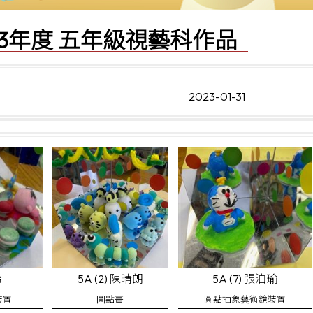
2023年度 五年級視藝科作品
2023-01-31
希
5A (2) 陳晴朗
5A (7) 張泊瑜
裝置
圓點畫
圓點抽象藝術鏡裝置