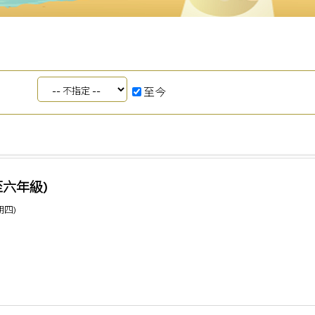
至今
至六年級)
期四)