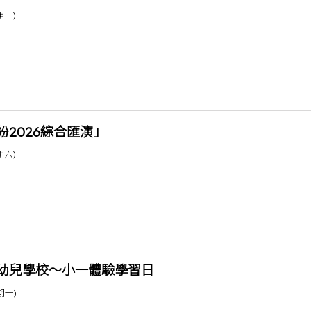
期一)
紛2026綜合匯演」
期六)
幼兒學校～小一體驗學習日
星期一)