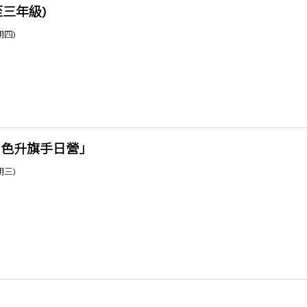
至三年級)
期四)
出色升旗手日營」
期三)