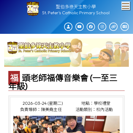
T
聖伯多祿天主教小學
St. Peter's Catholic Primary School
福頭老師福傳音樂會 (一至三
年級)
2026-03-24 (星期二)
地點：學校禮堂
負責導師：陳美堯主任
活動類別：校內活動