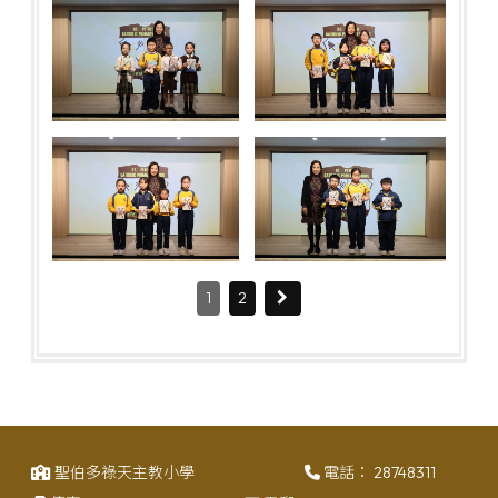
1
2
聖伯多祿天主教小學
電話：
28748311