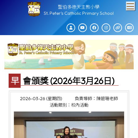
T
聖伯多祿天主教小學
St. Peter's Catholic Primary School
早會頒獎 (2026年3月26日)
2026-03-26 (星期四)
負責導師：陳碧珊老師
活動類別：校內活動