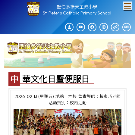
T
聖伯多祿天主教小學
St. Peter's Catholic Primary School
中華文化日暨便服日
2026-02-13 (星期五)
地點：本校
負責導師：賴東巧老師
活動類別：校內活動