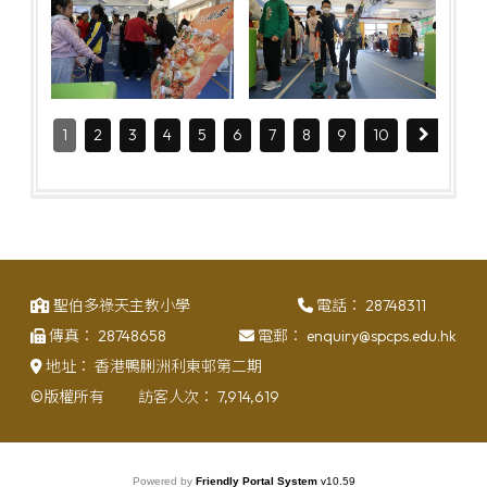
1
2
3
4
5
6
7
8
9
10
聖伯多祿天主教小學
電話：
28748311
傳真：
28748658
電郵：
enquiry@spcps.edu.hk
地址：
香港鴨脷洲利東邨第二期
©版權所有
訪客人次：
7,914,619
Powered by
Friendly Portal System
v
10.59