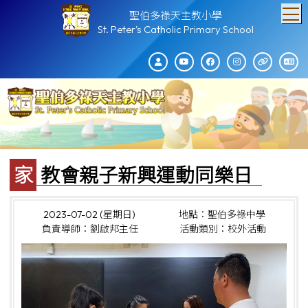
T
聖伯多祿天主教小學
St. Peter's Catholic Primary School
家教會親子新興運動同樂日
2023-07-02 (星期日)
地點：聖伯多祿中學
負責導師：劉啟邦主任
活動類別：校外活動