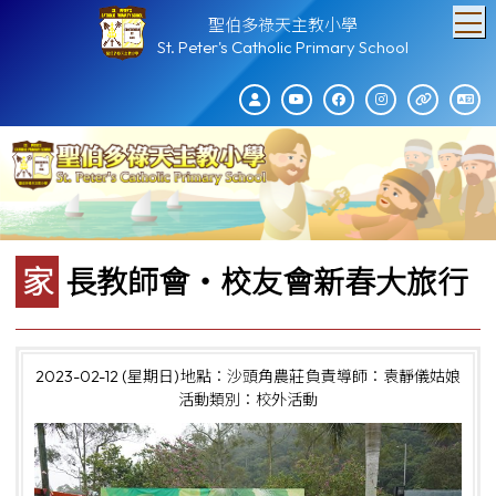
T
聖伯多祿天主教小學
St. Peter's Catholic Primary School
家長教師會‧校友會新春大旅行
2023-02-12 (星期日)
地點：沙頭角農莊
負責導師：袁靜儀姑娘
活動類別：校外活動