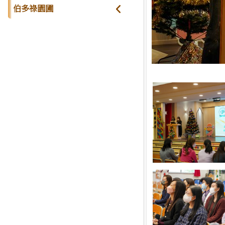
伯多祿園圃