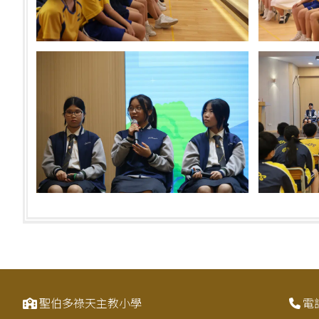
聖伯多祿天主教小學
電