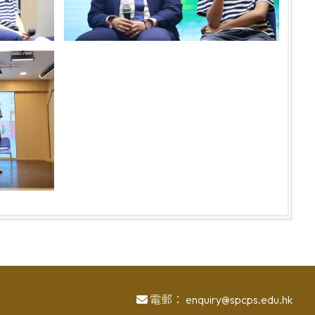
電郵：
enquiry@spcps.edu.hk