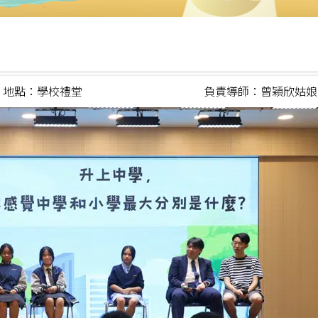
地點：學校禮堂
負責導師：曾穎欣姑娘