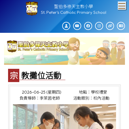
T
聖伯多祿天主教小學
St. Peter's Catholic Primary School
宗教攤位活動
2026-06-25 (星期四)
地點：學校禮堂
負責導師：李萊茵老師
活動類別：校內活動