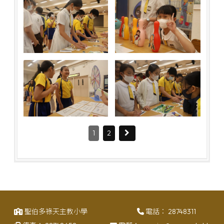
1
2
聖伯多祿天主教小學
電話：
28748311