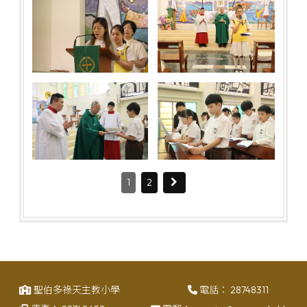
1
2
聖伯多祿天主教小學
電話：
28748311