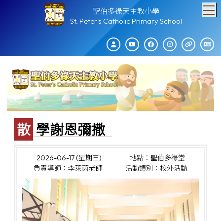
T
聖伯多祿天主教小學
St. Peter's Catholic Primary School
散學謝恩彌撒
2026-06-17 (星期三)
地點：聖伯多祿堂
負責導師：李萊茵老師
活動類別：校外活動