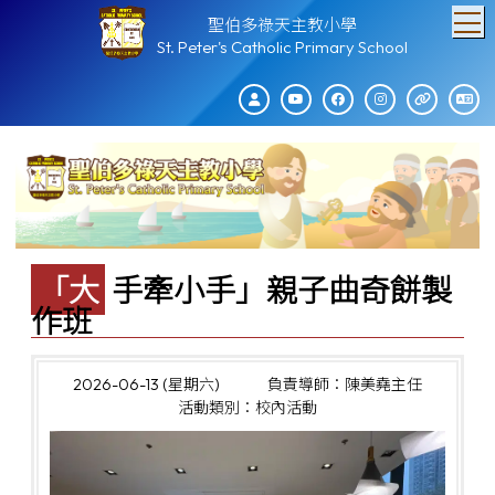
T
聖伯多祿天主教小學
St. Peter's Catholic Primary School
「大手牽小手」親子曲奇餅製
作班
2026-06-13 (星期六)
負責導師：陳美堯主任
活動類別：校內活動