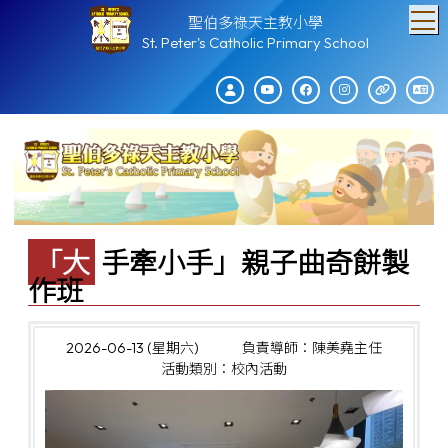
T
聖伯多祿天主教小學
St. Peter's Catholic Primary School
「大手牽小手」親子曲奇餅製
作班
2026-06-13 (星期六)
負責導師：陳美堯主任
活動類別：校內活動