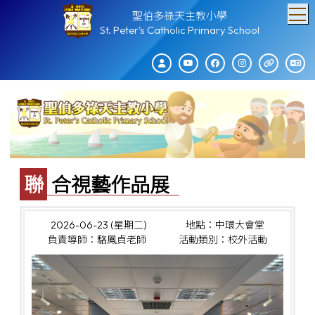
T
聖伯多祿天主教小學
St. Peter's Catholic Primary School
聯合視藝作品展
2026-06-23 (星期二)
地點：中環大會堂
負責導師：駱鳳貞老師
活動類別：校外活動