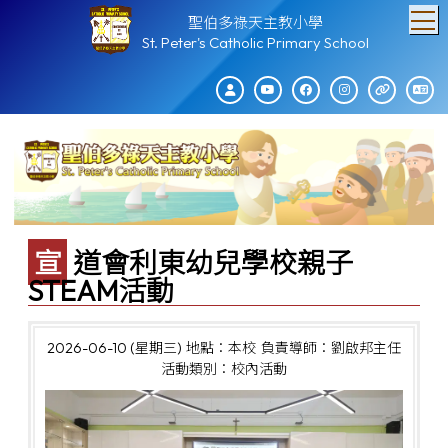
T
聖伯多祿天主教小學
St. Peter's Catholic Primary School
宣道會利東幼兒學校親子
STEAM活動
2026-06-10 (星期三)
地點：本校
負責導師：劉啟邦主任
活動類別：校內活動