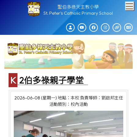
T
聖伯多祿天主教小學
St. Peter's Catholic Primary School
K2伯多祿親子學堂
2026-06-08 (星期一)
地點：本校
負責導師：劉啟邦主任
活動類別：校內活動