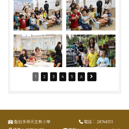
1
2
3
4
5
6
聖伯多祿天主教小學
電話：
28748311