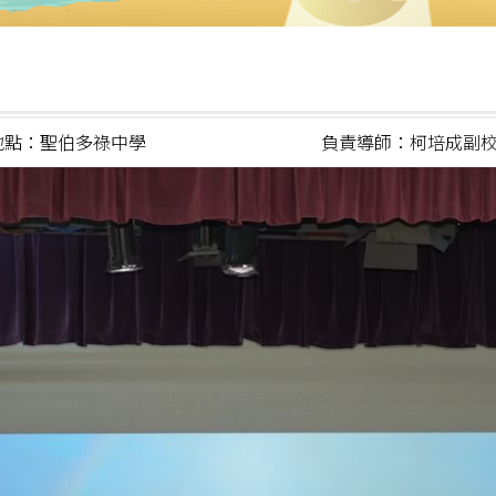
地點：聖伯多祿中學
負責導師：柯培成副