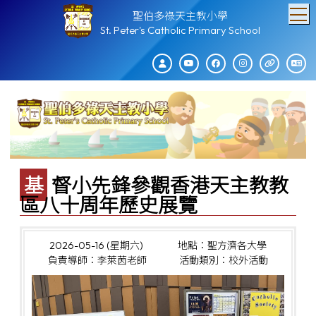
T
聖伯多祿天主教小學
St. Peter's Catholic Primary School
基督小先鋒參觀香港天主教教
區八十周年歷史展覽
2026-05-16 (星期六)
地點：聖方濟各大學
負責導師：李萊茵老師
活動類別：校外活動