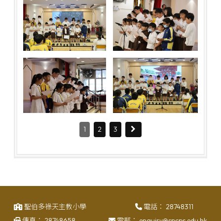
1
2
3
聖伯多祿天主教小學
電話：
28748311
傳真：
28748658
電郵：
enquiry@spcps.edu.hk