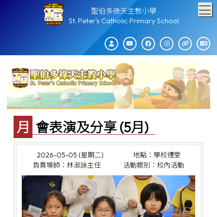
T
聖伯多祿天主教小學
St. Peter's Catholic Primary School
月會表演及分享 (5月)
2026-05-05 (星期二)
地點：學校禮堂
負責導師：林淑詠主任
活動類別：校內活動