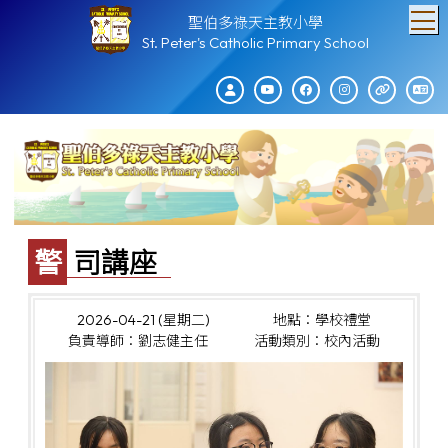
T
聖伯多祿天主教小學
St. Peter's Catholic Primary School
警司講座
2026-04-21 (星期二)
地點：學校禮堂
負責導師：劉志健主任
活動類別：校內活動