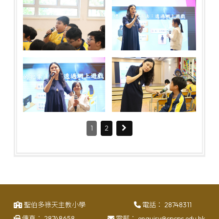
1
2
聖伯多祿天主教小學
電話：
28748311
傳真：
28748658
電郵：
enquiry@spcps.edu.hk