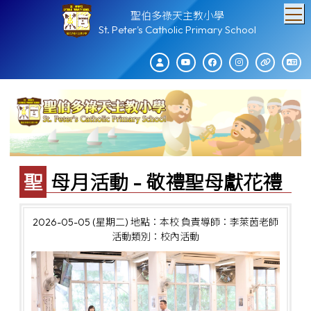
T
聖伯多祿天主教小學
St. Peter's Catholic Primary School
聖母月活動 - 敬禮聖母獻花禮
2026-05-05 (星期二)
地點：本校
負責導師：李萊茵老師
活動類別：校內活動