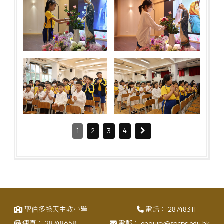
1
2
3
4
聖伯多祿天主教小學
電話：
28748311
傳真：
28748658
電郵：
enquiry@spcps.edu.hk