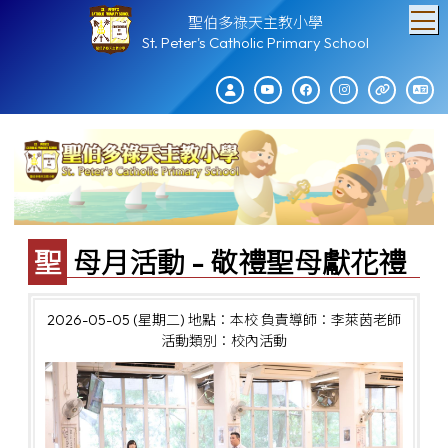
T
聖伯多祿天主教小學
St. Peter's Catholic Primary School
聖母月活動 - 敬禮聖母獻花禮
2026-05-05 (星期二)
地點：本校
負責導師：李萊茵老師
活動類別：校內活動