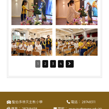
1
2
3
4
聖伯多祿天主教小學
電話：
28748311
傳真：
28748658
電郵：
enquiry@spcps.edu.hk