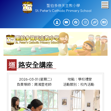
T
聖伯多祿天主教小學
St. Peter's Catholic Primary School
道路安全講座
2026-03-31 (星期二)
地點：學校禮堂
負責導師：周湘雲老師
活動類別：校內活動