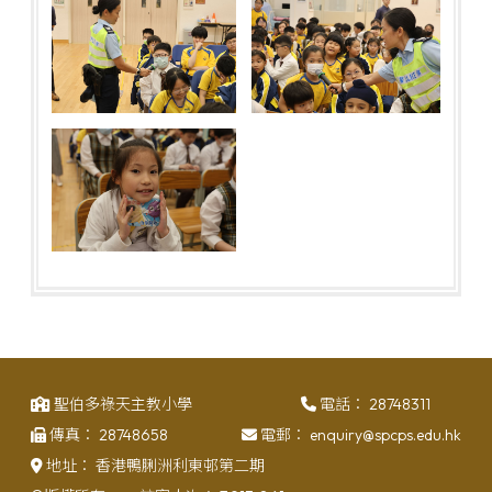
聖伯多祿天主教小學
電話：
28748311
傳真：
28748658
電郵：
enquiry@spcps.edu.hk
地址：
香港鴨脷洲利東邨第二期