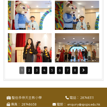
1
2
3
4
5
6
7
8
聖伯多祿天主教小學
電話：
28748311
傳真：
28748658
電郵：
enquiry@spcps.edu.hk