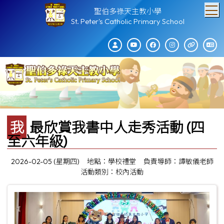
T
聖伯多祿天主教小學
St. Peter's Catholic Primary School
我最欣賞我書中人走秀活動 (四
至六年級)
2026-02-05 (星期四)
地點：學校禮堂
負責導師：譚敏儀老師
活動類別：校內活動