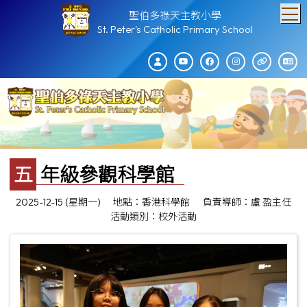
T
聖伯多祿天主教小學
St. Peter's Catholic Primary School
五年級參觀科學館
2025-12-15 (星期一)
地點：香港科學館
負責導師：盧 盈主任
活動類別：校外活動