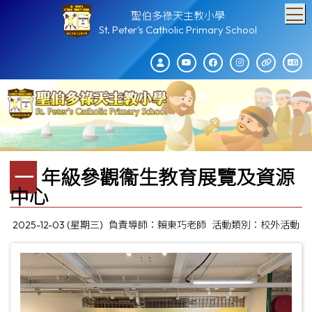
T
聖伯多祿天主教小學
St. Peter's Catholic Primary School
一年級參觀衞生教育展覽及資源
中心
2025-12-03 (星期三)
負責導師：賴東巧老師
活動類別：校外活動