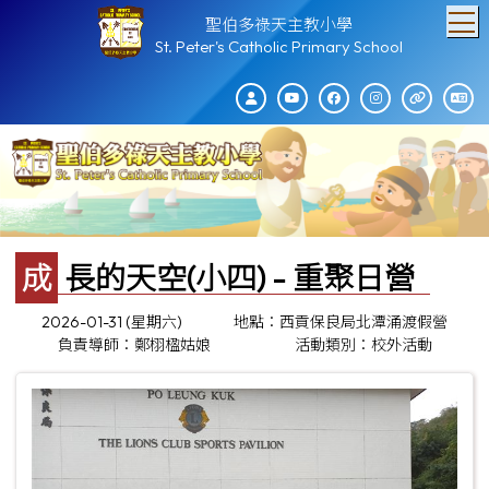
T
聖伯多祿天主教小學
St. Peter's Catholic Primary School
成長的天空(小四) - 重聚日營
2026-01-31 (星期六)
地點：西貢保良局北潭涌渡假營
負責導師：鄭栩楹姑娘
活動類別：校外活動