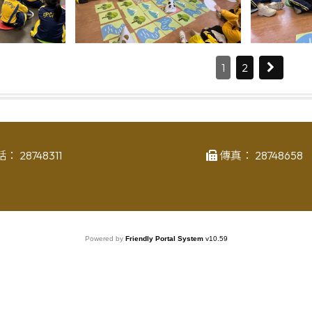
1
2
話：
28748311
傳真：
28748658
Powered by
Friendly Portal System
v
10.59