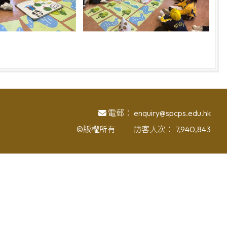
電郵：
enquiry@spcps.edu.hk
©版權所有
訪客人次：
7,940,843