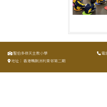
聖伯多祿天主教小學
電
地址：
香港鴨脷洲利東邨第二期