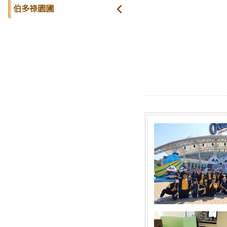
伯多祿園圃